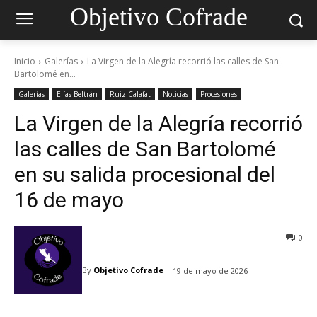
Objetivo Cofrade
Inicio
Galerías
La Virgen de la Alegría recorrió las calles de San
Bartolomé en...
Galerías
Elías Beltrán
Ruiz Calafat
Noticias
Procesiones
La Virgen de la Alegría recorrió
las calles de San Bartolomé
en su salida procesional del
16 de mayo
0
By
Objetivo Cofrade
19 de mayo de 2026