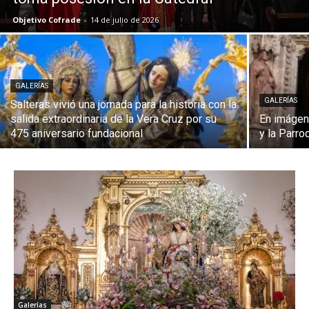
Objetivo Cofrade
-
14 de julio de 2026
GALERÍAS
GALERÍAS
Salteras vivió una jornada para la historia con la
salida extraordinaria de la Vera Cruz por su
En imágene
475 aniversario fundacional
y la Parro
Galerías