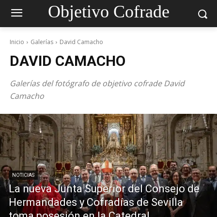
Objetivo Cofrade
Inicio
Galerías
David Camacho
DAVID CAMACHO
Galerías del fotógrafo de objetivo cofrade David
Camacho
NOTICIAS
La nueva Junta Superior del Consejo de
Hermandades y Cofradías de Sevilla
toma posesión en la Catedral