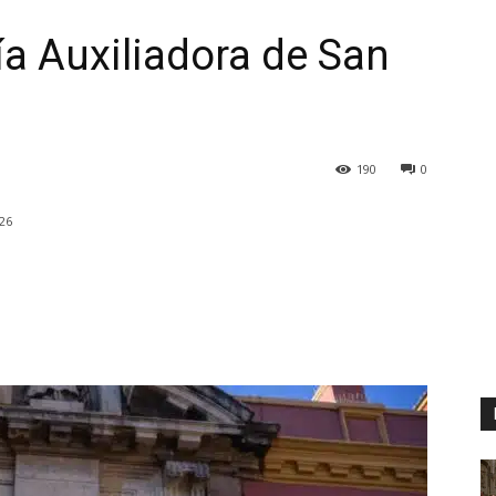
a Auxiliadora de San
190
0
026