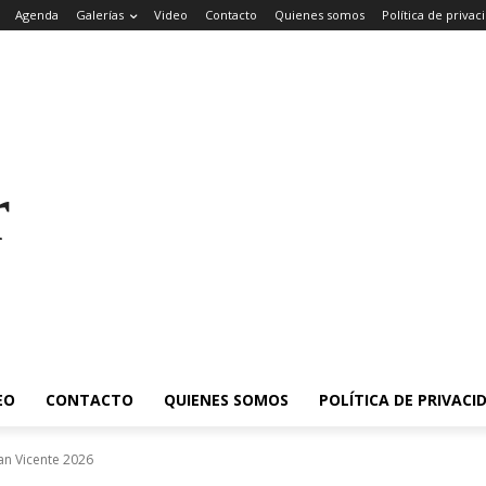
Agenda
Galerías
Video
Contacto
Quienes somos
Política de privac
rade
EO
CONTACTO
QUIENES SOMOS
POLÍTICA DE PRIVACI
an Vicente 2026