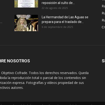
reposición al culto de...
R
22 de agosto de 2025
R
e
La Hermandad de Las Aguas se
Ru
..
prepara para el traslado de...
Cr
6 de septiembre de 2025
BRE NOSOTROS
S
 Objetivo Cofrade. Todos los derechos reservados. Queda
ibida la reproducción total o parcial de los contenidos sin
rización expresa. Fotografías y vídeos propiedad de sus
ectivos autores.