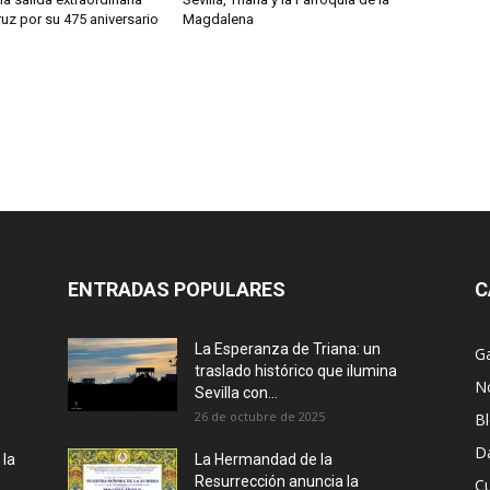
ruz por su 475 aniversario
Magdalena
ENTRADAS POPULARES
C
La Esperanza de Triana: un
Ga
traslado histórico que ilumina
No
Sevilla con...
26 de octubre de 2025
B
D
 la
La Hermandad de la
Resurrección anuncia la
Cu