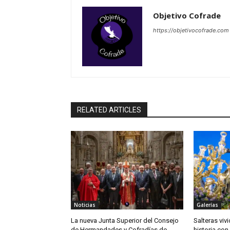
Objetivo Cofrade
https://objetivocofrade.com
RELATED ARTICLES
Noticias
Galerías
La nueva Junta Superior del Consejo
Salteras viv
de Hermandades y Cofradías de
historia con 