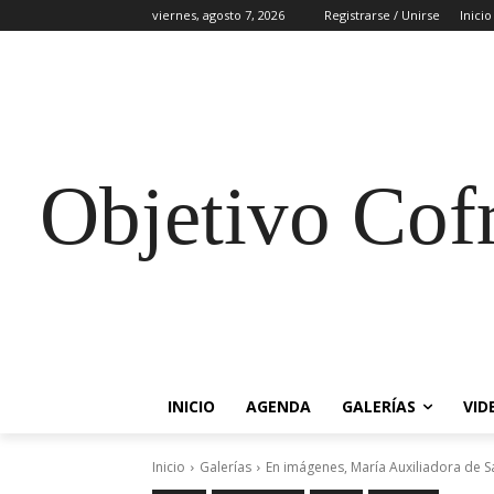
viernes, agosto 7, 2026
Registrarse / Unirse
Inicio
Objetivo Cof
INICIO
AGENDA
GALERÍAS
VID
Inicio
Galerías
En imágenes, María Auxiliadora de S