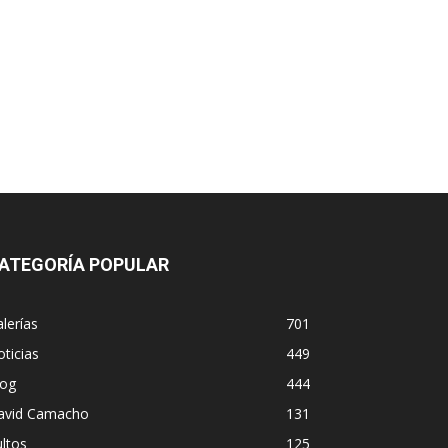
ATEGORÍA POPULAR
lerías
701
ticias
449
log
444
avid Camacho
131
ltos
125