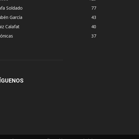
afa Soldado
77
ubén García
43
iz Calafat
40
ónicas
37
ÍGUENOS