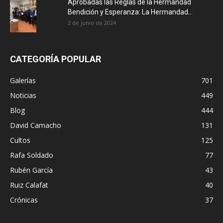
Aprobadas las Reglas de la Hermandad
Bendición y Esperanza: La Hermandad...
2 de junio de 2024
CATEGORÍA POPULAR
Galerías
701
Noticias
449
Blog
444
David Camacho
131
Cultos
125
Rafa Soldado
77
Rubén García
43
Ruiz Calafat
40
Crónicas
37