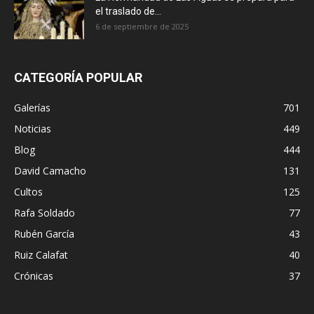
el traslado de...
6 de septiembre de 2025
CATEGORÍA POPULAR
Galerías
701
Noticias
449
Blog
444
David Camacho
131
Cultos
125
Rafa Soldado
77
Rubén García
43
Ruiz Calafat
40
Crónicas
37