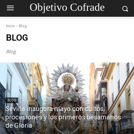
Objetivo Cofrade
Inicio
Blog
BLOG
Blog
BLOG
Sevilla inaugura mayo con cultos,
procesiones y los primeros besamanos
de Gloria