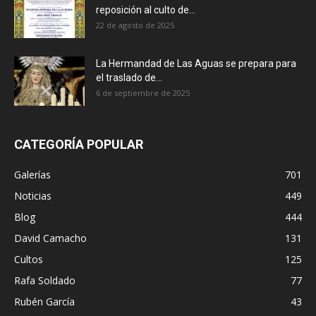
reposición al culto de...
22 de agosto de 2025
La Hermandad de Las Aguas se prepara para
el traslado de...
6 de septiembre de 2025
CATEGORÍA POPULAR
Galerías
701
Noticias
449
Blog
444
David Camacho
131
Cultos
125
Rafa Soldado
77
Rubén García
43