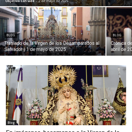
Objetivo Cofrade
-
2 de mayo de 2025
BLOG
BLOG
Traslado de la Virgen de los Desamparados al
Crónica de
Salvador | 1 de mayo de 2025
abril de 2
Blog