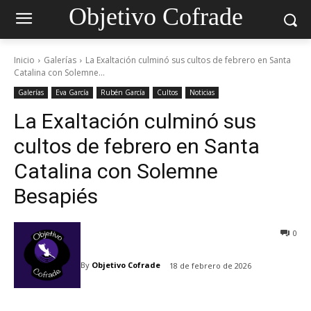
Objetivo Cofrade
Inicio
Galerías
La Exaltación culminó sus cultos de febrero en Santa
Catalina con Solemne...
Galerías
Eva García
Rubén García
Cultos
Noticias
La Exaltación culminó sus
cultos de febrero en Santa
Catalina con Solemne
Besapiés
0
By
Objetivo Cofrade
18 de febrero de 2026