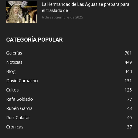
La Hermandad de Las Aguas se prepara para
el traslado de...
6 de septiembre de 2025
CATEGORÍA POPULAR
Galerías
701
Noticias
449
Blog
444
David Camacho
131
Cultos
125
Rafa Soldado
77
Rubén García
43
Ruiz Calafat
40
Crónicas
37