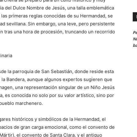
ria del Dulce Nombre de Jesús, una talla emblemática
las primeras reglas conocidas de su Hermandad, se
idad sevillana. Sin embargo, una leve, pero persistente
gen tras una hora de procesión, truncando un recorrido
Pe
Nu
ba
inaria
de la parroquia de San Sebastián, donde reside esta
de la Bandera, aunque algunos expertos sugieren que
magen, una representación singular de un Niño Jesús
a, es conocida no solo por su valor artístico, sino por
l pueblo marchenero.
ares históricos y simbólicos de la Hermandad, el
acios de gran carga emocional, como el convento de
ártir), el convento de Santa Clara, y el antiguo