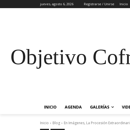
jueves, agosto 6, 2026
Registrarse / Unirse
Inicio
Objetivo Cof
INICIO
AGENDA
GALERÍAS
VID
Inicio
Blog
En Imágenes, La Procesión Extraordinar