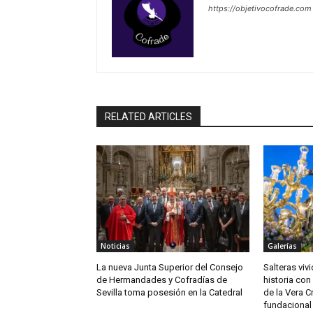
https://objetivocofrade.com
RELATED ARTICLES
Noticias
Galerías
La nueva Junta Superior del Consejo
Salteras viv
de Hermandades y Cofradías de
historia con 
Sevilla toma posesión en la Catedral
de la Vera C
fundacional