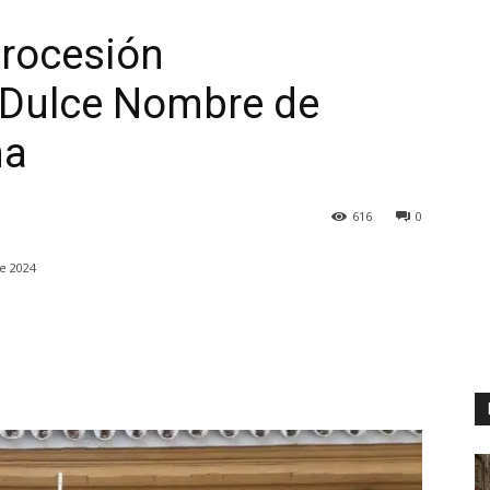
Procesión
l Dulce Nombre de
na
616
0
e 2024