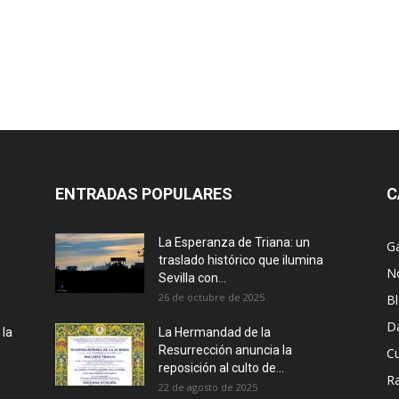
ENTRADAS POPULARES
C
La Esperanza de Triana: un
Ga
traslado histórico que ilumina
No
Sevilla con...
26 de octubre de 2025
B
D
 la
La Hermandad de la
Resurrección anuncia la
Cu
reposición al culto de...
R
22 de agosto de 2025