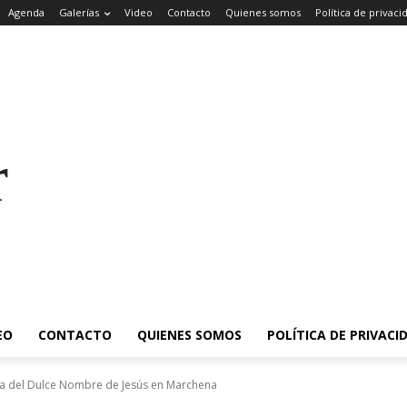
Agenda
Galerías
Video
Contacto
Quienes somos
Política de privaci
rade
EO
CONTACTO
QUIENES SOMOS
POLÍTICA DE PRIVACI
ia del Dulce Nombre de Jesús en Marchena