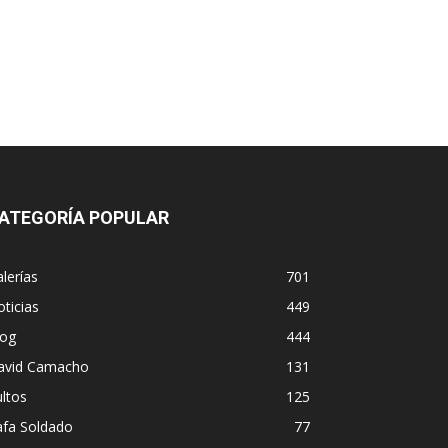
ATEGORÍA POPULAR
lerías
701
ticias
449
log
444
avid Camacho
131
ltos
125
afa Soldado
77