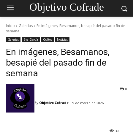
Objetivo Cofrade
Inicio
Galerías
En imágenes, Besamanos, besapié del pasado fin de
semana
Galerías
Eva García
Cultos
Noticias
En imágenes, Besamanos,
besapié del pasado fin de
semana
0
By
Objetivo Cofrade
9 de marzo de 2026
300