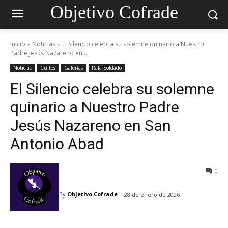
Objetivo Cofrade
Inicio
Noticias
El Silencio celebra su solemne quinario a Nuestro
Padre Jesús Nazareno en...
Noticias
Cultos
Galerías
Rafa Soldado
El Silencio celebra su solemne
quinario a Nuestro Padre
Jesús Nazareno en San
Antonio Abad
0
By
Objetivo Cofrade
28 de enero de 2026