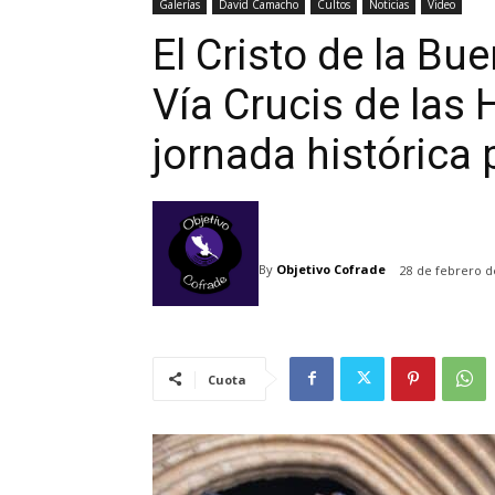
Galerías
David Camacho
Cultos
Noticias
Video
El Cristo de la Bu
Vía Crucis de la
jornada histórica 
By
Objetivo Cofrade
28 de febrero d
Cuota