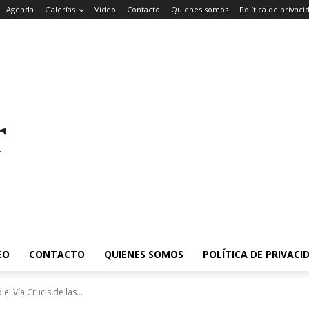
Agenda
Galerías
Video
Contacto
Quienes somos
Política de privaci
rade
EO
CONTACTO
QUIENES SOMOS
POLÍTICA DE PRIVACI
el Vía Crucis de las...