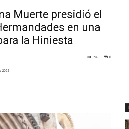
ena Muerte presidió el
s Hermandades en una
para la Hiniesta
396
0
e 2026