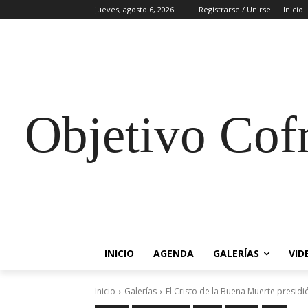
jueves, agosto 6, 2026
Registrarse / Unirse
Inicio
Objetivo Cof
INICIO
AGENDA
GALERÍAS
VID
Inicio
Galerías
El Cristo de la Buena Muerte presidió 