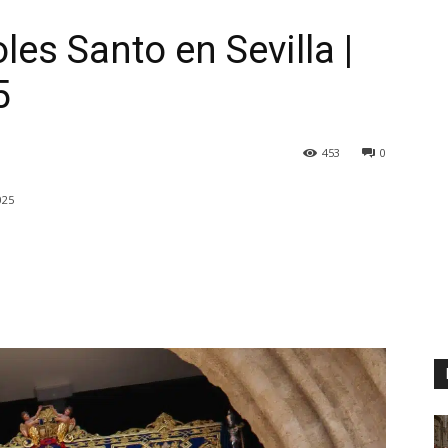
les Santo en Sevilla |
5
453
0
025