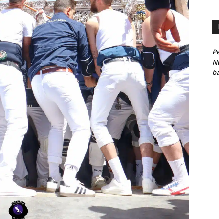
Pe
Nu
ba