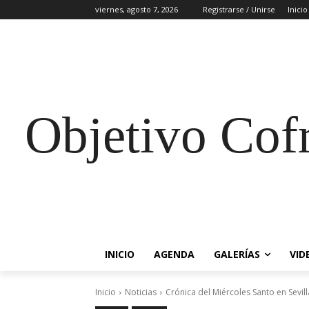
viernes, agosto 7, 2026
Registrarse / Unirse
Inicio
Objetivo Cof
INICIO
AGENDA
GALERÍAS
VID
Inicio
Noticias
Crónica del Miércoles Santo en Sevill