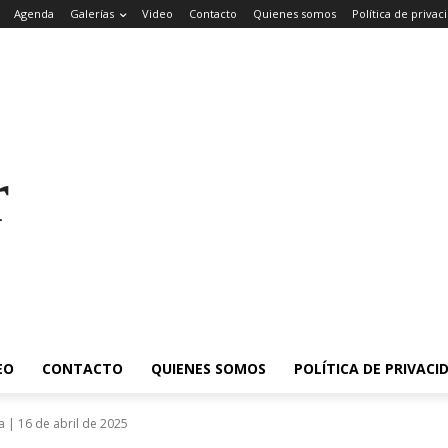
Agenda
Galerías
Video
Contacto
Quienes somos
Política de privac
rade
EO
CONTACTO
QUIENES SOMOS
POLÍTICA DE PRIVACI
a | 16 de abril de 2025