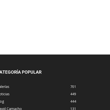
ATEGORÍA POPULAR
lerías
701
ticias
449
log
444
avid Camacho
131