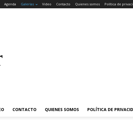
Agenda
Galerías
Video
Contacto
Quienes somos
Política de privac
rade
EO
CONTACTO
QUIENES SOMOS
POLÍTICA DE PRIVACI