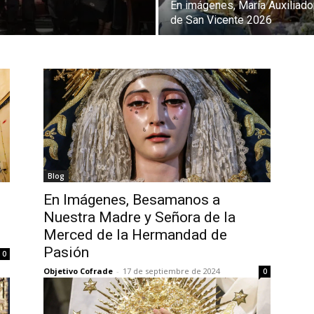
En imágenes, María Auxiliado
de San Vicente 2026
Blog
En Imágenes, Besamanos a
Nuestra Madre y Señora de la
Merced de la Hermandad de
Pasión
0
Objetivo Cofrade
-
17 de septiembre de 2024
0