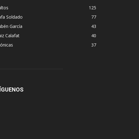
ltos
125
afa Soldado
77
ubén García
43
iz Calafat
40
ónicas
37
ÍGUENOS