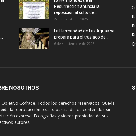
 la
La Hermandad de la
Resurrección anuncia la
Cu
reposición al culto de...
R
22 de agosto de 2025
R
e
La Hermandad de Las Aguas se
Ru
..
prepara para el traslado de...
Cr
6 de septiembre de 2025
BRE NOSOTROS
S
 Objetivo Cofrade. Todos los derechos reservados. Queda
ibida la reproducción total o parcial de los contenidos sin
rización expresa. Fotografías y vídeos propiedad de sus
ectivos autores.