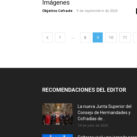
Imágenes
Objetivo Cofrade
-
9 de septiembre de 2024
...
1
8
9
10
11
RECOMENDACIONES DEL EDITOR
La nueva Junta Superior del
Consejo de Hermandades y
Cofradías de...
14 de julio de 2026