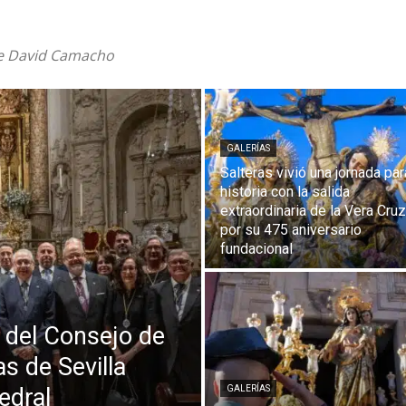
ade David Camacho
GALERÍAS
Salteras vivió una jornada par
historia con la salida
extraordinaria de la Vera Cruz
por su 475 aniversario
fundacional
 del Consejo de
s de Sevilla
edral
GALERÍAS