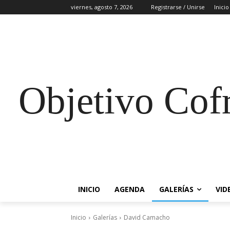
viernes, agosto 7, 2026
Registrarse / Unirse
Inicio
Objetivo Cof
INICIO
AGENDA
GALERÍAS
VID
Inicio
Galerías
David Camacho