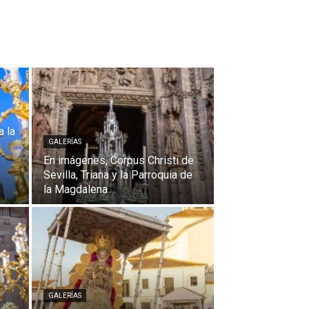
a la
GALERÍAS
En imágenes, Corpus Christi de
Sevilla, Triana y la Parroquia de
la Magdalena
GALERÍAS