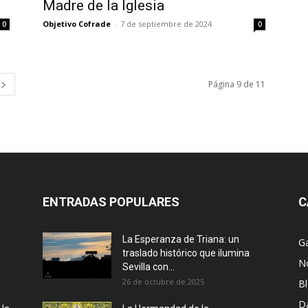
Madre de la Iglesia
Objetivo Cofrade
-
7 de septiembre de 2024
0
0
Página 9 de 11
ENTRADAS POPULARES
C
La Esperanza de Triana: un
Ga
traslado histórico que ilumina
No
Sevilla con...
26 de octubre de 2025
B
D