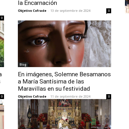
la Encarnación
Objetivo Cofrade
-
13 de septiembre de 2024
0
0
Blog
a
En imágenes, Solemne Besamanos
s
a María Santísima de las
Maravillas en su festividad
Objetivo Cofrade
-
11 de septiembre de 2024
0
0