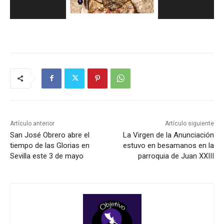
Artículo anterior
Artículo siguiente
San José Obrero abre el
La Virgen de la Anunciación
tiempo de las Glorias en
estuvo en besamanos en la
Sevilla este 3 de mayo
parroquia de Juan XXIII