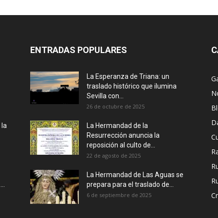
ENTRADAS POPULARES
C
La Esperanza de Triana: un
Ga
traslado histórico que ilumina
No
Sevilla con...
26 de octubre de 2025
B
D
 la
La Hermandad de la
Resurrección anuncia la
Cu
reposición al culto de...
R
22 de agosto de 2025
R
e
La Hermandad de Las Aguas se
Ru
..
prepara para el traslado de...
Cr
6 de septiembre de 2025