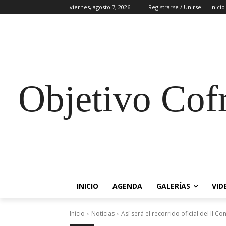
viernes, agosto 7, 2026
Registrarse / Unirse
Inicio
Objetivo Cof
INICIO
AGENDA
GALERÍAS
VID
Inicio
Noticias
Así será el recorrido oficial del II 