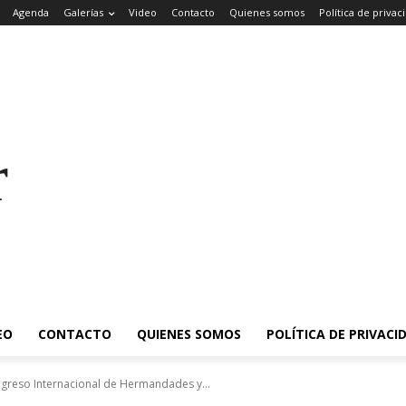
Agenda
Galerías
Video
Contacto
Quienes somos
Política de privac
rade
EO
CONTACTO
QUIENES SOMOS
POLÍTICA DE PRIVACI
Congreso Internacional de Hermandades y...