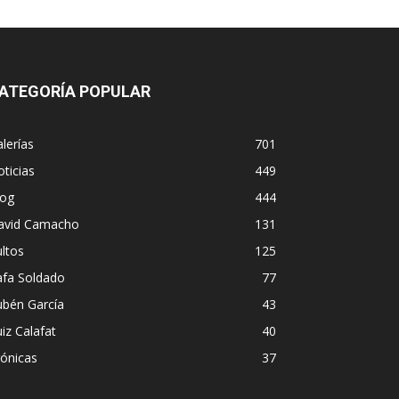
ATEGORÍA POPULAR
lerías
701
ticias
449
log
444
avid Camacho
131
ltos
125
afa Soldado
77
ubén García
43
iz Calafat
40
ónicas
37