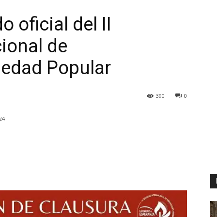
o oficial del II
ional de
edad Popular
390
0
24