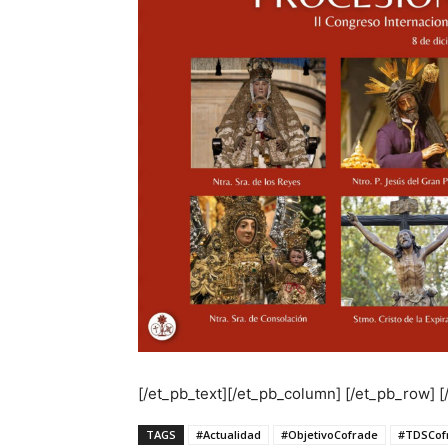
[/et_pb_text][/et_pb_column] [/et_pb_row] [
TAGS
#Actualidad
#ObjetivoCofrade
#TDSCof