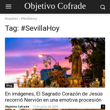
Objetivo Cofrade
Etiquetas
#SevillaHoy
Tag:
#SevillaHoy
Blog
En imágenes, El Sagrado Corazón de Jesús
recorrió Nervión en una emotiva procesión
Objetivo Cofrade
-
15 de junio de 2024
0