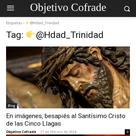
Objetivo Cofrade
Etiquetas
@Hdad_Trinidad
Tag:
@Hdad_Trinidad
Blog
En imágenes, besapiés al Santísimo Cristo
de las Cinco Llagas
Objetivo Cofrade
-
27 de febrero de 2024
0