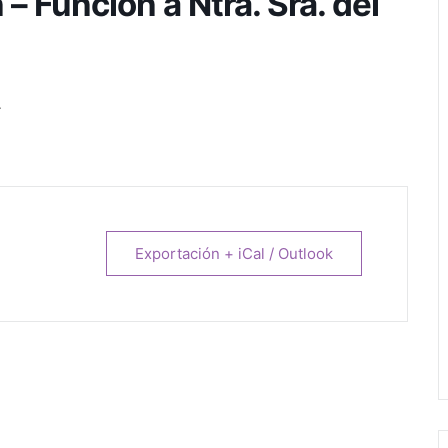
 Función a Ntra. Sra. del
.
Exportación + iCal / Outlook