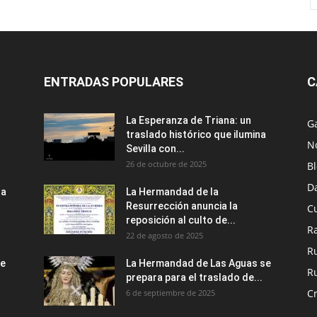
ENTRADAS POPULARES
C
La Esperanza de Triana: un
Ga
traslado histórico que ilumina
No
Sevilla con...
26 de octubre de 2025
B
D
ra
La Hermandad de la
Resurrección anuncia la
Cu
reposición al culto de...
R
22 de agosto de 2025
R
de
La Hermandad de Las Aguas se
Ru
prepara para el traslado de...
C
6 de septiembre de 2025