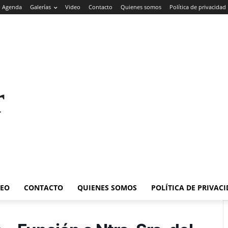
Agenda
Galerías
Video
Contacto
Quienes somos
Política de privacidad
rade
DEO
CONTACTO
QUIENES SOMOS
POLÍTICA DE PRIVAC