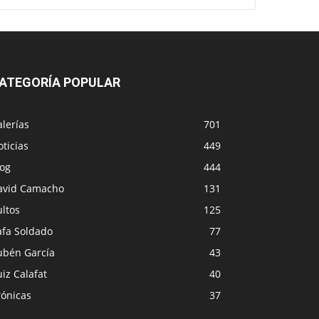
ATEGORÍA POPULAR
lerías
701
ticias
449
log
444
avid Camacho
131
ltos
125
afa Soldado
77
ubén García
43
iz Calafat
40
rónicas
37