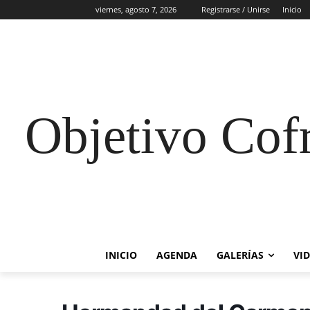
viernes, agosto 7, 2026
Registrarse / Unirse
Inicio
Objetivo Cof
INICIO
AGENDA
GALERÍAS
VI