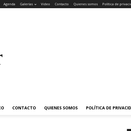
Agenda
Galerías
Video
Contacto
Quienes somos
Política de privac
rade
EO
CONTACTO
QUIENES SOMOS
POLÍTICA DE PRIVACI