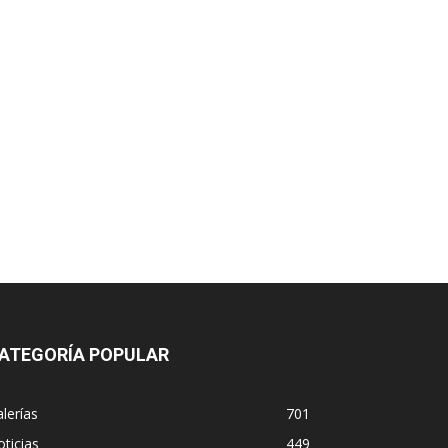
ATEGORÍA POPULAR
lerías
701
ticias
449