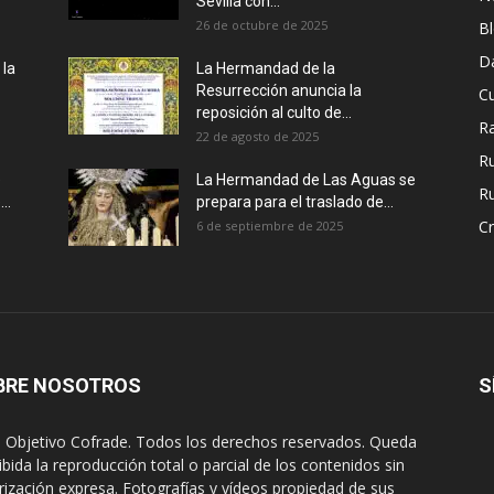
Sevilla con...
26 de octubre de 2025
B
D
 la
La Hermandad de la
Resurrección anuncia la
Cu
reposición al culto de...
R
22 de agosto de 2025
R
e
La Hermandad de Las Aguas se
Ru
..
prepara para el traslado de...
Cr
6 de septiembre de 2025
BRE NOSOTROS
S
 Objetivo Cofrade. Todos los derechos reservados. Queda
ibida la reproducción total o parcial de los contenidos sin
rización expresa. Fotografías y vídeos propiedad de sus