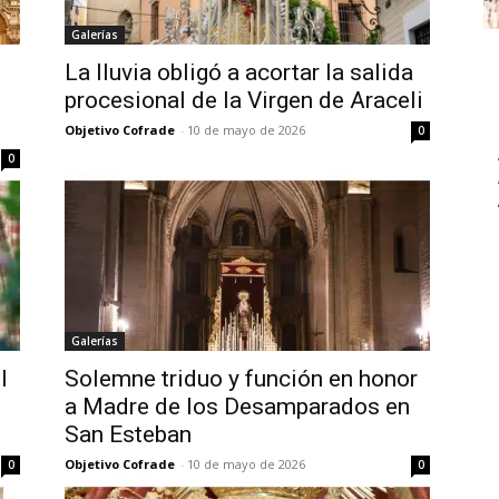
Galerías
La lluvia obligó a acortar la salida
procesional de la Virgen de Araceli
Objetivo Cofrade
-
10 de mayo de 2026
0
0
Galerías
l
Solemne triduo y función en honor
a Madre de los Desamparados en
San Esteban
Objetivo Cofrade
-
10 de mayo de 2026
0
0