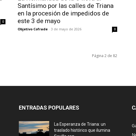
Santísimo por las calles de Triana
en la procesión de impedidos de
este 3 de mayo
0
Objetivo Cofrade
-
3 de mayo de 2026
0
Página 2 de 82
ENTRADAS POPULARES
C
La Esperanza de Triana: un
Ga
traslado histórico que ilumina
No