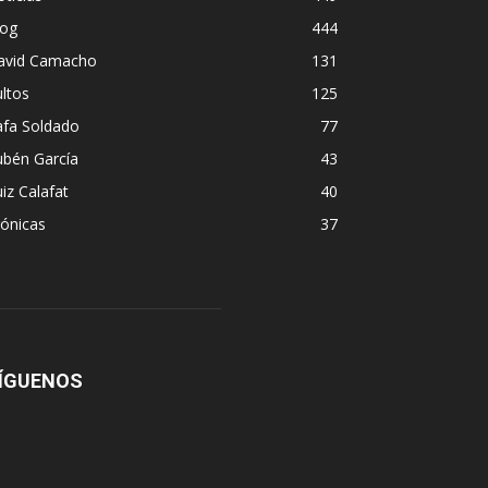
log
444
avid Camacho
131
ltos
125
afa Soldado
77
ubén García
43
iz Calafat
40
ónicas
37
ÍGUENOS